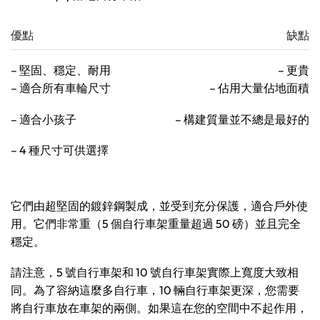
優點
缺點
– 堅固、穩定、耐用
– 更貴
– 適合所有車輪尺寸
– 佔用大量佔地面積
– 適合小孩子
– 構建質量並不總是最好的
– 4 種尺寸可供選擇
它們由超堅固的鍍鋅鋼製成，並受到充分保護，適合戶外使
用。它們非常重（5 個自行車架重量超過 50 磅）並且完全
穩定。
請注意，5 號自行車架和 10 號自行車架實際上寬度大致相
同。為了容納這麼多自行車，10 輛自行車架更深，您需要
將自行車放在車架的兩側。如果這在您的空間中不起作用，