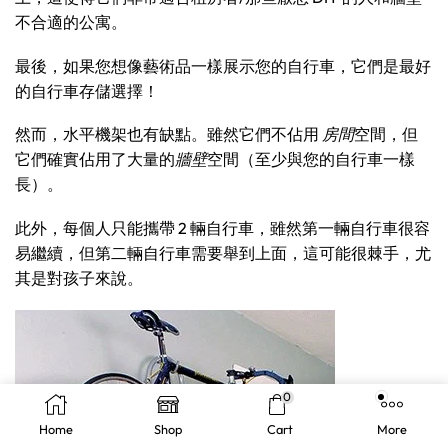
不合適的公寓。
最後，如果您想像藝術品一樣展示您的自行車，它們是最好
的自行車存儲選擇！
然而，水平機架也有缺點。雖然它們不佔用
房間
空間，但
它們確實佔用了大量的
牆壁
空間（至少與您的自行車一樣
長）。
此外，每個人只能攜帶 2 輛自行車，雖然第一輛自行車很容
易繼續，但第二輛自行車需要舉到上面，這可能很棘手，尤
其是對孩子來說。
0
Home
Shop
Cart
More