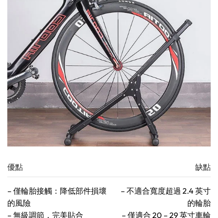
優點
缺點
– 僅輪胎接觸：降低部件損壞
– 不適合寬度超過 2.4 英寸
的風險
的輪胎
– 無級調節，完美貼合
– 僅適合 20 – 29 英寸車輪