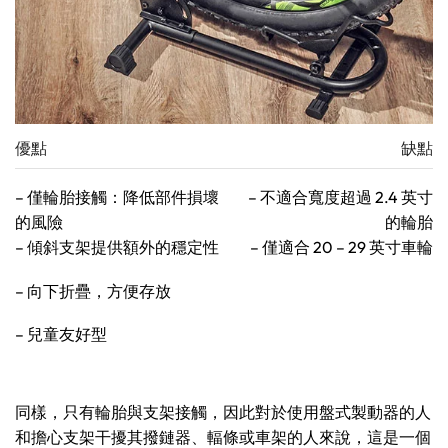
優點
缺點
– 僅輪胎接觸：降低部件損壞
– 不適合寬度超過 2.4 英寸
的風險
的輪胎
– 傾斜支架提供額外的穩定性
– 僅適合 20 – 29 英寸車輪
– 向下折疊，方便存放
– 兒童友好型
同樣，只有輪胎與支架接觸，因此對於使用盤式製動器的人
和擔心支架干擾其撥鏈器、輻條或車架的人來說，這是一個