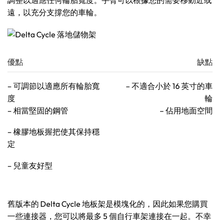
調整以適應任何輪胎寬度。手臂可以根據您的需要移動近或
遠，以充分支撐您的車輪。
優點
缺點
– 可調節以適應所有輪胎寬
– 不適合小於 16 英寸的車
度
輪
– 相當堅固的鋼管
– 佔用地面空間
– 橡膠地板握把使其保持穩
定
– 兒童友好型
舊版本的 Delta Cycle 地板架是模塊化的，因此如果您購買
一些連接器，您可以將最多 5 個自行車架連接在一起。不幸