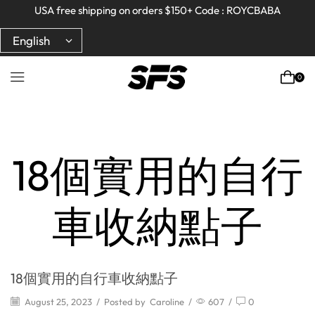
Full refund on any products!
Full refund on any products!
USA free shipping on orders $150+ Code : ROYCBABA
USA free shipping on orders $150+ Code : ROYCBABA
0
Home
Guides And Recommendations
18個實用的自行
車收納點子
18個實用的自行車收納點子
August 25, 2023
/
Posted by
Caroline
/
607
/
0