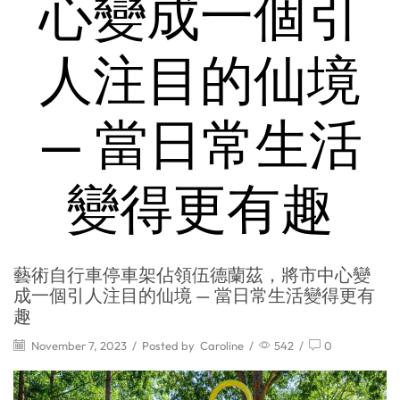
心變成一個引
人注目的仙境
— 當日常生活
變得更有趣
藝術自行車停車架佔領伍德蘭茲，將市中心變
成一個引人注目的仙境 — 當日常生活變得更有
趣
November 7, 2023
/
Posted by
Caroline
/
542
/
0