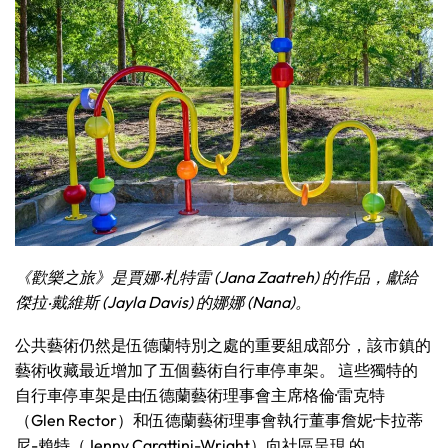
《歡樂之旅》是賈娜‧札特雷 (Jana Zaatreh) 的作品，獻給
傑拉‧戴維斯 (Jayla Davis) 的娜娜 (Nana)。
公共藝術仍然是伍德蘭特別之處的重要組成部分，該市鎮的
藝術收藏最近增加了五個藝術自行車停車架。 這些獨特的
自行車停車架是由伍德蘭藝術理事會主席格倫·雷克特
（Glen Rector）和伍德蘭藝術理事會執行董事詹妮·卡拉蒂
尼-賴特（Jenny Carattini-Wright）向社區呈現 的。