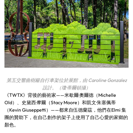
第五交響曲樹籬自行車架位於展館，由 Caroline Gonzalez
設計。（瓊·蒂爾頓攝）
《TWTX》背後的藝術家——米歇爾·奧爾德（Michelle
Old）、史黛西·摩爾（Stacy Moore）和凱文·朱塞佩蒂
（Kevin Giuseppetti）——都來自伍德蘭茲，他們在Elmi 集
團的贊助下，在自己創作的架子上使用了自己心愛的家鄉的
顏色。