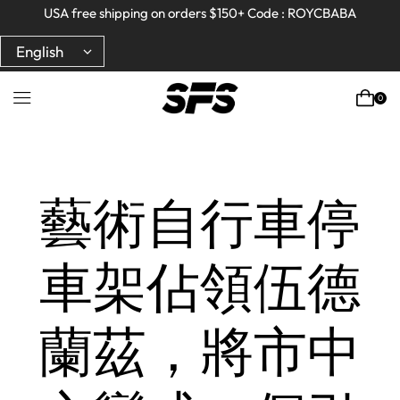
Full refund on any products!
Full refund on any products!
USA free shipping on orders $150+ Code : ROYCBABA
USA free shipping on orders $150+ Code : ROYCBABA
0
Home
Guides And Recommendations
藝術自行車停
車架佔領伍德
蘭茲，將市中