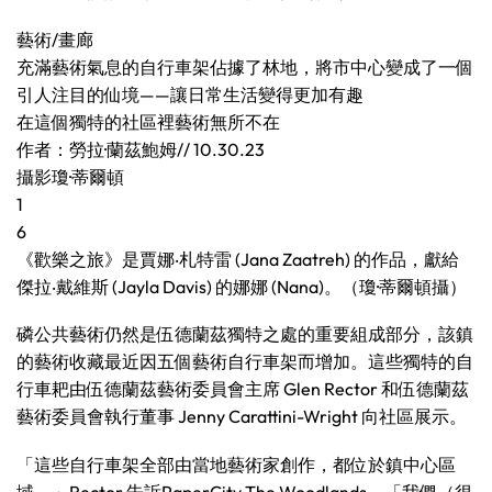
藝術/畫廊
充滿藝術氣息的自行車架佔據了林地，將市中心變成了一個
引人注目的仙境——讓日常生活變得更加有趣
在這個獨特的社區裡藝術無所不在
作者：勞拉·蘭茲鮑姆// 10.30.23
攝影瓊·蒂爾頓
1
6
《歡樂之旅》是賈娜‧札特雷 (Jana Zaatreh) 的作品，獻給
傑拉‧戴維斯 (Jayla Davis) 的娜娜 (Nana)。（瓊·蒂爾頓攝）
磷公共藝術仍然是伍德蘭茲獨特之處的重要組成部分，該鎮
的藝術收藏最近因五個藝術自行車架而增加。這些獨特的自
行車耙由伍德蘭茲藝術委員會主席 Glen Rector 和伍德蘭茲
藝術委員會執行董事 Jenny Carattini-Wright 向社區展示。
「這些自行車架全部由當地藝術家創作，都位於鎮中心區
域，」Rector 告訴PaperCity The Woodlands。「我們（很