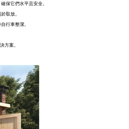
。確保它們水平且安全。
易於取放。
持自行車整潔。
。
決方案。