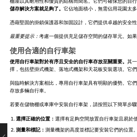
棚屋以其耐用性和優質的結構而聞名。它們可確保您的自行
儲存解決方案就足夠了。
它佔地面積小，無需佔用花園太
憑藉堅固的掛鎖保護器和加固設計，它們提供卓越的安全性
最重要提示：
考慮一個提供充足儲存空間的儲存單元。如果
使用合適的自行車架
使用自行車架對於有序且安全的自行車存放至關重要。
其一
擇，包括壁掛式機架、落地式機架和天花板安裝選項。它們
與臨時解決方案相比，專用自行車架具有明顯的優勢。它們
存放多輛自行車。
若要在儲物棚或車庫中安裝自行車架，請按照以下簡單步驟
選擇正確的位置：
選擇有足夠空間放置自行車架且易於
測量和標記：
測量機架的高度並標記要安裝它們的位置