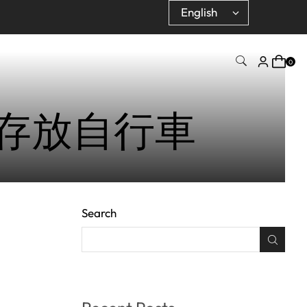
0
存放自行車
Search