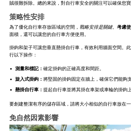
賊很難拆除。總的來說，對自行車安全的關注可以確保您寶
策略性安排
為了優化自行車存放區域的空間，
戰略安排是關鍵
。
考慮使
面積，還可以讓您的自行車方便使用。
掛鉤和架子可讓您垂直懸掛自行車，有效利用牆面空間。此
行以下操作：
測量和標記：
確定掛鉤的正確高度和間距。
旋入式掛鉤：
將堅固的掛鉤固定在牆上，確保它們能夠
懸掛自行車：
提起自行車並將其掛在車架或車輪的掛鉤
要創建整潔有序的儲存區域，請將大小相似的自行車放在一
免自然因素影響