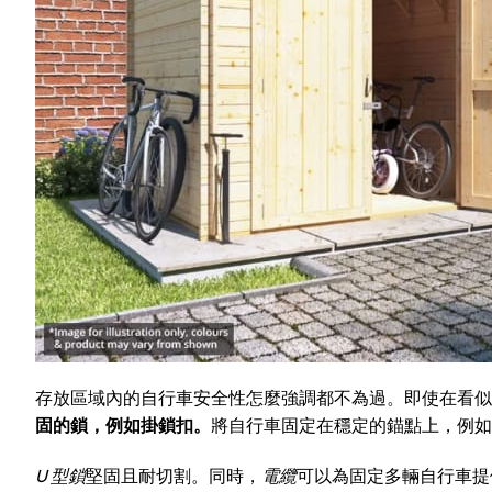
存放區域內的自行車安全性怎麼強調都不為過。即使在看似
固的鎖，例如
掛鎖扣
。
將自行車固定在穩定的錨點上，例如
U 型鎖
堅固且耐切割。同時，
電纜
可以為固定多輛自行車提