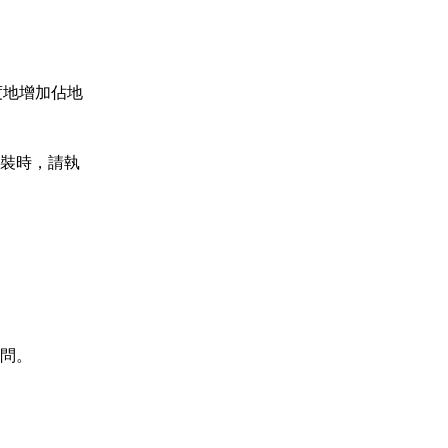
度地增加佔地
裝時，請執
問。