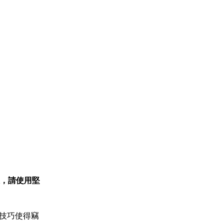
，請使用堅
技巧使得竊