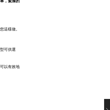
車，緊湊的
您這樣做。
型可供選
可以有效地