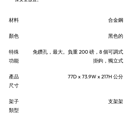
材料
合金鋼
顏色
黑色的
特殊
免鑽孔，最大。負重 200 磅，8 個可調式
功能
掛鉤，‎獨立式
產品
77D x 73.9W x 217H 公分
尺寸
架子
支架架
類型