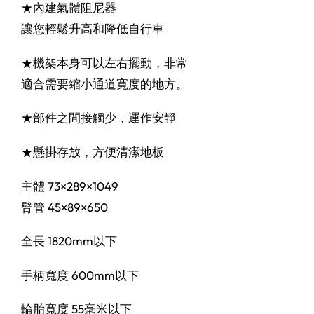
★內建氣體阻尼器
讓您輕鬆升高和降低自行車
★機架本身可以左右擺動，非常
適合需要縮小通道寬度的地方。
★部件之間接觸少，運作安靜
★懸掛存放，方便清潔地板
主體 73×289×1049
臂管 45×89×650
全長 1820mm以下
手柄寬度 600mm以下
輪胎寬度 55毫米以下