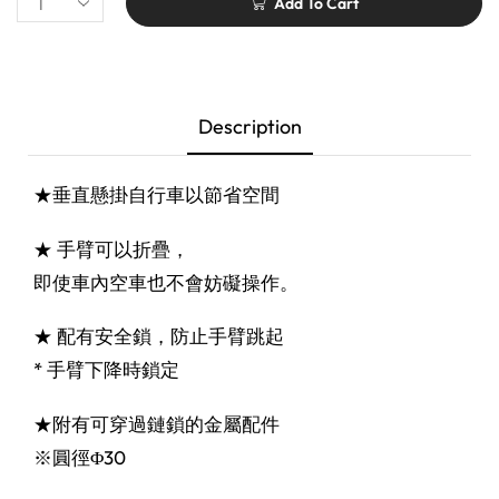
Add To Cart
Description
★垂直懸掛自行車以節省空間
★ 手臂可以折疊，
即使車內空車也不會妨礙操作。
★ 配有安全鎖，防止手臂跳起
* 手臂下降時鎖定
★附有可穿過鏈鎖的金屬配件
※圓徑Φ30