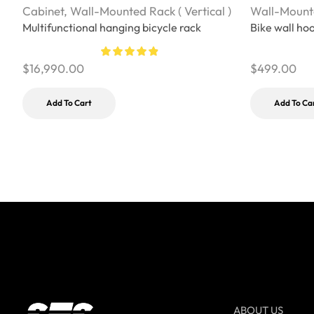
Cabinet
,
Wall-Mounted Rack ( Vertical )
Wall-Mounte
Multifunctional hanging bicycle rack
Bike wall ho
$
16,990.00
$
499.00
Add To Cart
Add To Ca
ABOUT US