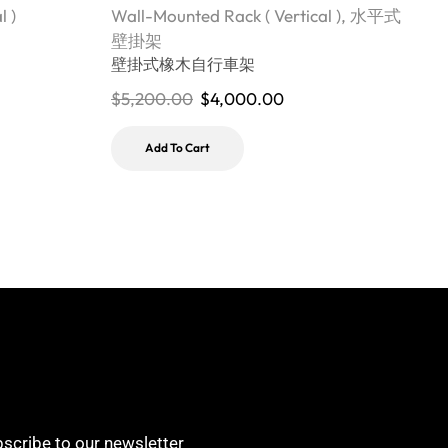
l )
Wall-Mounted Rack ( Vertical )
,
水平式
W
壁掛架
壁掛式橡木自行車架
$
5,200.00
$
4,000.00
$
Add To Cart
scribe to our newsletter