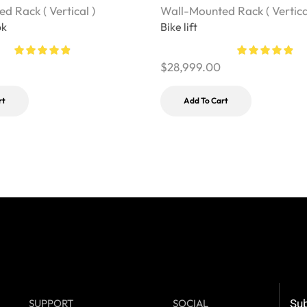
d Rack ( Vertical )
Wall-Mounted Rack ( Vertica
ok
Bike lift
$
28,999.00
rt
Add To Cart
SUPPORT
SOCIAL
Sub