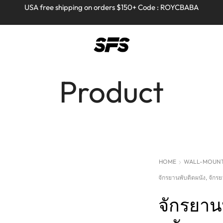
Full refund on any products!
Full refund on any products!
USA free shipping on orders $150+ Code : ROYCBABA
USA free shipping on orders $150+ Code : ROYCBABA
Product
HOME
WALL-MOUNTE
จักรยานพับติดผนัง, จักร
จักรยาน