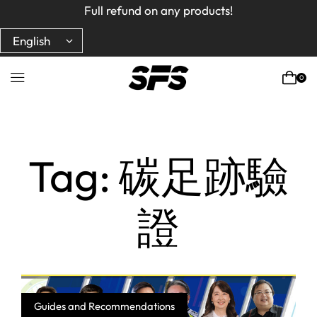
Full refund on any products!
Full refund on any products!
USA free shipping on orders $150+ Code : ROYCBABA
USA free shipping on orders $150+ Code : ROYCBABA
0
Home
Posts Tagged "碳足跡驗證"
Tag: 碳足跡驗
證
Guides and Recommendations