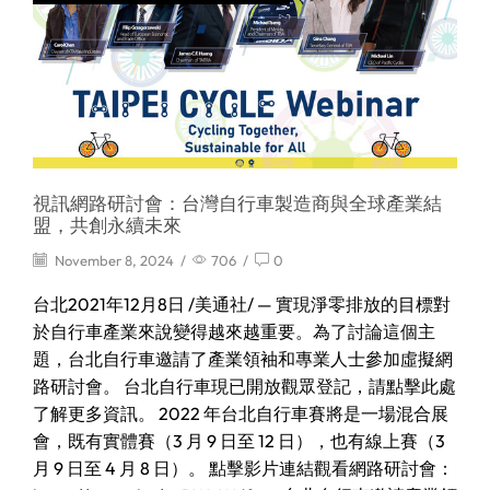
視訊網路研討會：台灣自行車製造商與全球產業結
盟，共創永續未來
November 8, 2024
/
706
/
0
台北2021年12月8日 /美通社/ — 實現淨零排放的目標對
於自行車產業來說變得越來越重要。為了討論這個主
題，台北自行車邀請了產業領袖和專業人士參加虛擬網
路研討會。 台北自行車現已開放觀眾登記，請點擊此處
了解更多資訊。 2022 年台北自行車賽將是一場混合展
會，既有實體賽（3 月 9 日至 12 日），也有線上賽（3
月 9 日至 4 月 8 日）。 點擊影片連結觀看網路研討會：