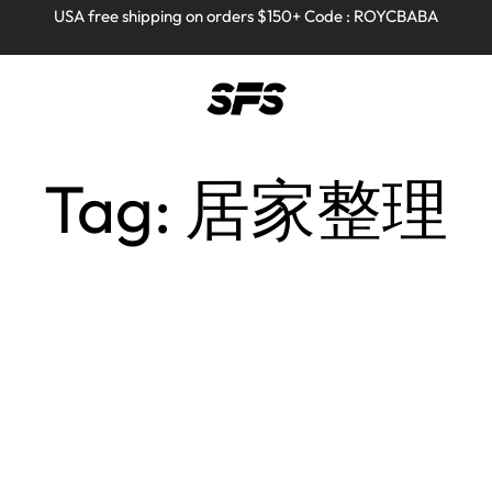
Full refund on any products!
Full refund on any products!
USA free shipping on orders $150+ Code : ROYCBABA
USA free shipping on orders $150+ Code : ROYCBABA
Home
Posts Tagged "居家整理"
Tag: 居家整理