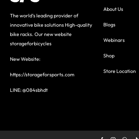
About Us
The world’s leading provider of
Blogs
innovative bike solutions High-quality
bike racks. Our new website
Webinars
storageforbicycles
Shop
New Website:
Store Location
https://storageforsports.com
LINE: @084sbhdt