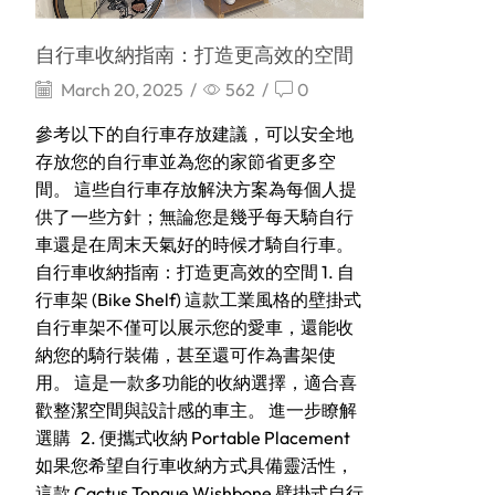
自行車收納指南：打造更高效的空間
March 20, 2025
/
562
/
0
參考以下的自行車存放建議，可以安全地
存放您的自行車並為您的家節省更多空
間。 這些自行車存放解決方案為每個人提
供了一些方針；無論您是幾乎每天騎自行
車還是在周末天氣好的時候才騎自行車。
自行車收納指南：打造更高效的空間 1. 自
行車架 (Bike Shelf) 這款工業風格的壁掛式
自行車架不僅可以展示您的愛車，還能收
納您的騎行裝備，甚至還可作為書架使
用。 這是一款多功能的收納選擇，適合喜
歡整潔空間與設計感的車主。 進一步瞭解
選購 2. 便攜式收納 Portable Placement
如果您希望自行車收納方式具備靈活性，
這款 Cactus Tongue Wishbone 壁掛式自行