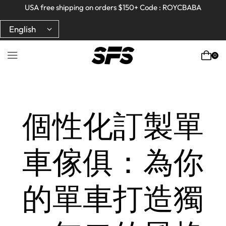
Full refund on any products!
Full refund on any products!
USA free shipping on orders $150+ Code : ROYCBABA
USA free shipping on orders $150+ Code : ROYCBABA
0
Home
個性化訂製單
車傢俱：為你
的單車打造獨