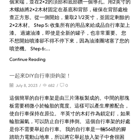
個末端，並在2×2的頂部和底部鑽一個導孔。用2英寸的
木螺絲將2×2木材固定在基底和背部，確保在背部處檢
查正方形。從一側開始，量取2 1/2英寸，並固定剩餘的
2×2木材。 Step 5: 收集所有的用品來給成品自行車架上
漆。 過濾油漆，即使是全新的罐子，也非常重要。 您
不想開始噴漆卻不得不停下來，因為油漆團堵塞了您的
噴塗機。 Step 6:...
Continue Reading
一起來DIY自行車掛鉤架！
July 8, 2023
/
682
/
0
這個簡單的自行車架是由三片薄板製成的。中間的那塊
板需要稍微小於輪胎的寬度。這樣可以產生摩擦配合，
使自行車保持在原位。 半英寸的木釘作為鎖定釘，如果
輪胎漏氣，可以防止自行車摔倒。 這個自行車架的好處
是你不需要舉起自行車。 我的自行車是一輛56磅的腳
踏助力電動山地車，所以將它舉起放入架子中會很困