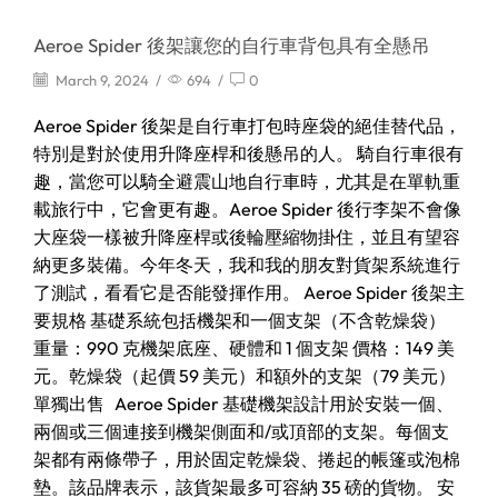
Aeroe Spider 後架讓您的自行車背包具有全懸吊
March 9, 2024
/
694
/
0
Aeroe Spider 後架是自行車打包時座袋的絕佳替代品，
特別是對於使用升降座桿和後懸吊的人。 騎自行車很有
趣，當您可以騎全避震山地自行車時，尤其是在單軌重
載旅行中，它會更有趣。Aeroe Spider 後行李架不會像
大座袋一樣被升降座桿或後輪壓縮物掛住，並且有望容
納更多裝備。今年冬天，我和我的朋友對貨架系統進行
了測試，看看它是否能發揮作用。 Aeroe Spider 後架主
要規格 基礎系統包括機架和一個支架（不含乾燥袋）
重量：990 克機架底座、硬體和 1 個支架 價格：149 美
元。乾燥袋（起價 59 美元）和額外的支架（79 美元）
單獨出售 Aeroe Spider 基礎機架設計用於安裝一個、
兩個或三個連接到機架側面和/或頂部的支架。每個支
架都有兩條帶子，用於固定乾燥袋、捲起的帳篷或泡棉
墊。該品牌表示，該貨架最多可容納 35 磅的貨物。 安