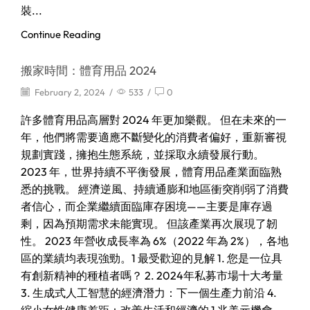
裝...
Continue Reading
搬家時間：體育用品 2024
February 2, 2024
/
533
/
0
許多體育用品高層對 2024 年更加樂觀。 但在未來的一
年，他們將需要適應不斷變化的消費者偏好，重新審視
規劃實踐，擁抱生態系統，並採取永續發展行動。
2023 年，世界持續不平衡發展，體育用品產業面臨熟
悉的挑戰。 經濟逆風、持續通膨和地區衝突削弱了消費
者信心，而企業繼續面臨庫存困境——主要是庫存過
剩，因為預期需求未能實現。 但該產業再次展現了韌
性。 2023 年營收成長率為 6%（2022 年為 2%），各地
區的業績均表現強勁。1 最受歡迎的見解 1. 您是一位具
有創新精神的種植者嗎？ 2. 2024年私募市場十大考量
3. 生成式人工智慧的經濟潛力：下一個生產力前沿 4.