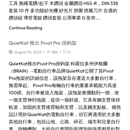
工具 無繩電鑽/起子 木鑽頭 金屬鑽頭 HSS-R，DIN 338
套裝 10 件 多功能砂光機 砂光片 拼圖 拼圖刀片 合適的
鑽頭組 博世電鎚 鑽頭套裝 公用事業 G 形夾...
Continue Reading
QuietKat 推出 Pivot Pro 掛鉤架
August 16, 2023
/
684
/
0
QuietKat推出Pivot Pro掛鉤架 科羅拉多州伊格爾
（BRAIN）-電動自行車品牌QuietKat公開了其Pivot
Pro拖架的詳細信息，該拖架旨在運送大多數自行車，
無需舉起。 Pivot Pro每輛自行車的重量承載能力高達
100磅。自行車被滾入拖架，該拖架會擺動到一側，使
一個支臂伸到地面，提供一個斜坡。它具有鋼支臂保持
軌道，加固的支臂搖臂軸和支臂，以及鋼支點板。 雖然
設計用於QuietKat的電動自行車，但它將適用於大多數
其他自行車，包括山地、公路、碎石、城市和兒童自行
車。旋轉機制、大的自行車間距和增加的強度都是針對