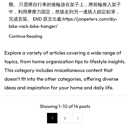
難。 只需將自行車的後輪放在架子上，將前輪推入架子
中，利用摩擦力固定，然後走到另一邊插入鎖定鉛筆，
完成安裝。 END 原文出處:https://jonpeters.com/diy-
bike-rack-bike-hanger/
Continue Reading
Explore a variety of articles covering a wide range of
topics, from home organization tips to lifestyle insights.
This category includes miscellaneous content that
doesn't fit into the other categories, offering diverse
ideas and inspiration for your home and daily life.
Showing 1–10 of 14 posts
1
2