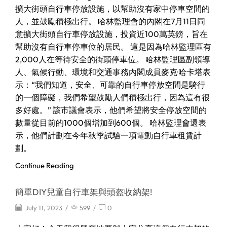
擴大街頭自行車停放設施，以幫助沒有家中停車空間的
人，並鼓勵積極出行。 哈林監理會的內閣在7月11日同
意擴大街頭自行車停放設施，投資近100萬英鎊，旨在
幫助沒有自行車停車位的居民。 這是因為哈林監理區有
2,000人在等待安全的街頭停車位。 哈林監理區副領導
人、氣候行動、環境和交通事務內閣成員麥克·哈卡塔表
示：“我們知道，安全、可靠的自行車停放空間是騎行
的一個障礙，我們希望鼓勵人們積極出行，因為這有很
多好處。” 該市議會表示，他們希望將安全停放空間的
數量從目前的1000個增加到600個。 哈林監理會還表
示，他們計劃在今年秋季試驗一項電動自行車租賃計
劃。
Continue Reading
簡單DIY兒童自行車架與頭盔收納架!
July 11, 2023
/
599
/
0