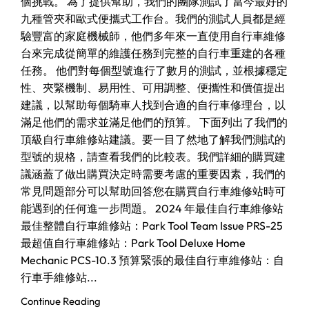
個挑戰。 為了提供幫助，我們的團隊測試了當今最好的
九種管夾和歐式便攜式工作台。我們的測試人員都是經
驗豐富的家庭機械師，他們多年來一直使用自行車維修
台來完成從簡單的維護任務到完整的自行車重建的各種
任務。 他們對每個型號進行了數月的測試，並根據穩定
性、夾緊機制、易用性、可用調整、便攜性和價值提出
建議，以幫助每個騎車人找到合適的自行車修理台，以
滿足他們的需求並滿足他們的預算。 下面列出了我們的
頂級自行車維修站建議。要一目了然地了解我們測試的
型號的規格，請查看我們的比較表。我們詳細的購買建
議涵蓋了做出購買決定時需要考慮的重要因素，我們的
常見問題部分可以幫助回答您在購買自行車維修站時可
能遇到的任何進一步問題。 2024 年最佳自行車維修站
最佳整體自行車維修站：Park Tool Team Issue PRS-25
最超值自行車維修站：Park Tool Deluxe Home
Mechanic PCS-10.3 預算緊張的最佳自行車維修站：自
行車手維修站...
Continue Reading