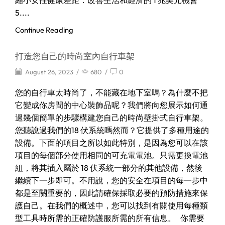
縮小女性健康差距：改善生活和經濟的 1 兆美元機會
5....
Continue Reading
打造您自己的時尚室內自行車架
August 26, 2023
/
680
/
0
您的自行車太時尚了，不能藏在地下室嗎？為什麼不把
它變成你房間的中心裝飾品呢？我們將向您展示如何通
過幾個簡單的步驟構建您自己的時尚壁掛式自行車架。
您聽說過我們的18 伏系統嗎然而？它提供了多種用途的
設備。下面的項目之所以如此特別，是因為您可以在該
項目的每個部分使用相同的可充電電池。只需更換電池
組，將其插入屬於 18 伏系統一部分的其他設備，然後
繼續下一步即可。不用說，您的安全在項目的每一步中
都是至關重要的，因此請確保採取必要的預防措施來保
護自己。在我們的概述中，您可以找到有關使用每種類
型工具時所需的正確防護服所需的所有信息。 你需要