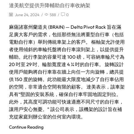
達美航空提供升降輔助自行車收納架
June 24, 2024
/
588
/
0
麻薩諸塞州蘭道夫 (BRAIN) — Delta Pivot Rack 旨在滿
足廣大客戶的需求，包括那些無法將重型自行車（包括
電動自行車）舉到傳統車架上的客戶。 樞軸架允許使用
者使用傾斜的車輪托盤將自行車滾到架上，以提供提升
輔助。此行李架的容量可達 1​​00 磅，可容納車輪尺寸為
20 吋至 29 吋、輪胎寬度達 4 ¼ 吋的自行車。 旋轉設計
使用戶能夠將自行車靠在牆上向任一方向旋轉，總共提
供 150 度的旋轉。此功能最大限度地減少了自行車佔用
的空間，非常適合空間有限的顧客。 達美表示，該車架
具有“堅固的安裝系統，確保自行車牢固地固定到位。
此外，其高度可調功能可快速適應不同尺寸的自行車，
讓用戶安心無憂。” 該公司表示，該機架的設計旨在補
充從家庭到辦公室的任何室內環境。
Continue Reading