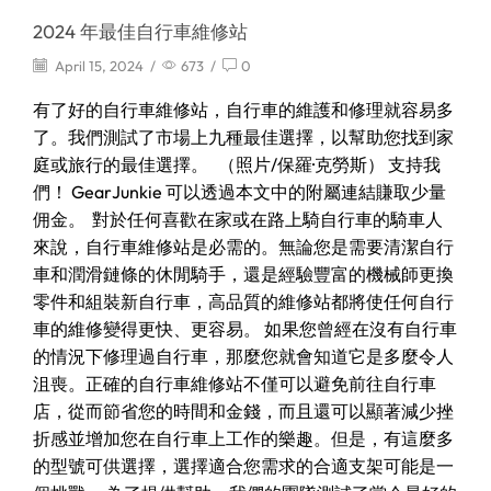
2024 年最佳自行車維修站
April 15, 2024
/
673
/
0
有了好的自行車維修站，自行車的維護和修理就容易多
了。我們測試了市場上九種最佳選擇，以幫助您找到家
庭或旅行的最佳選擇。 （照片/保羅·克勞斯） 支持我
們！ GearJunkie 可以透過本文中的附屬連結賺取少量
佣金。 對於任何喜歡在家或在路上騎自行車的騎車人
來說，自行車維修站是必需的。無論您是需要清潔自行
車和潤滑鏈條的休閒騎手，還是經驗豐富的機械師更換
零件和組裝新自行車，高品質的維修站都將使任何自行
車的維修變得更快、更容易。 如果您曾經在沒有自行車
的情況下修理過自行車，那麼您就會知道它是多麼令人
沮喪。正確的自行車維修站不僅可以避免前往自行車
店，從而節省您的時間和金錢，而且還可以顯著減少挫
折感並增加您在自行車上工作的樂趣。但是，有這麼多
的型號可供選擇，選擇適合您需求的合適支架可能是一