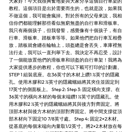
大家好！今天我很興奮地要與大家分享這個自行車架的
教程。這個項目是出於需要而生的，也就是說，如果我
不做這個，我可能會瘋掉。對於所有的父母來說，我相
信你們都能理解那些看似無窮無盡的自行車和滑板車。
我只有兩個孩子，但我發誓，感覺像有十個孩子，有自
行車、滑板車、踏板車等等。如果他們把自行車互相疊
放，踏板就會纏在輪軸上，頭盔總是會丟失，車庫裡無
法行走，我可以一直列舉下去。我決定不再忍受，設計
了一個能放置他們的滑板車和頭盔的自行車架！我將為
大家提供逐步的教程，你也可以下載可打印的計劃書。
STEP 1 組裝底座。在36英寸的木材上鑽1 ½英寸的隱藏
孔。使用木膠和2 ½英寸的隱藏螺絲將其夾住並固定到
17英寸的側面板上。 Step 2: Step 3: 固定橫向支撐。在
36英寸的橫向木材的每個末端鑽1 ½英寸的隱藏孔。使
用木膠和2 ½英寸的隱藏螺絲將其與後方對齊固定。將
頂部木材與後方木材的頂部對齊固定。將中間支撐從頂
部木材向下固定10 7/8英寸處。 Step 4: 固定2×2木材。
從基底的每個末端向內量取1/2英寸。將2×2木材放在每