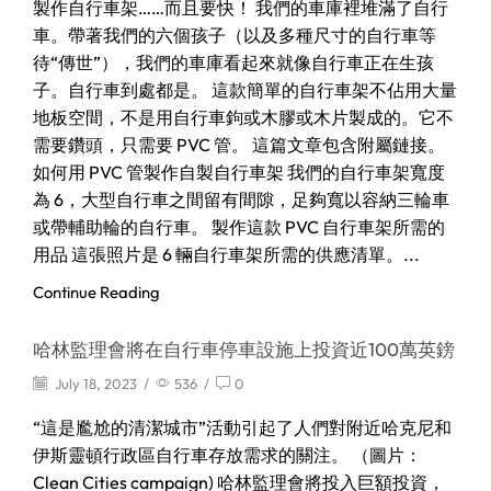
製作自行車架……而且要快！ 我們的車庫裡堆滿了自行
車。帶著我們的六個孩子（以及多種尺寸的自行車等
待“傳世”），我們的車庫看起來就像自行車正在生孩
子。自行車到處都是。 這款簡單的自行車架不佔用大量
地板空間，不是用自行車鉤或木膠或木片製成的。它不
需要鑽頭，只需要 PVC 管。 這篇文章包含附屬鏈接。
如何用 PVC 管製作自製自行車架 我們的自行車架寬度
為 6，大型自行車之間留有間隙，足夠寬以容納三輪車
或帶輔助輪的自行車。 製作這款 PVC 自行車架所需的
用品 這張照片是 6 輛自行車架所需的供應清單。...
Continue Reading
哈林監理會將在自行車停車設施上投資近100萬英鎊
July 18, 2023
/
536
/
0
“這是尷尬的清潔城市”活動引起了人們對附近哈克尼和
伊斯靈頓行政區自行車存放需求的關注。 （圖片：
Clean Cities campaign) 哈林監理會將投入巨額投資，