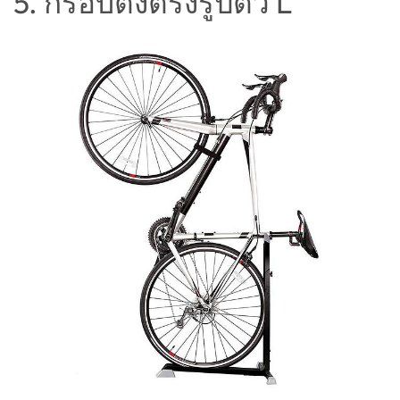
5. กรอบตั้งตรงรูปตัว L