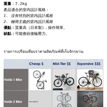
重量
1. 沒有特別的室內設計風格

優點：
缺點：
可能會給後輪壓力。 
รายการเปรียบเทียบราคาผลิตภัณฑ์ที่เก็บจักรยาน: