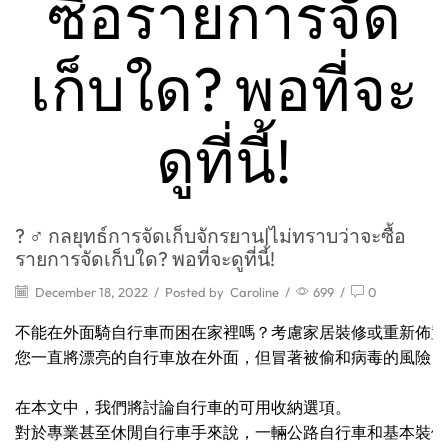
ซื้อรายการจัด
เก็บใด? พอที่จะ
ดูที่นี้!
? ♂️ กลยุทธ์การจัดเก็บจักรยาน|ไม่ทราบว่าจะซื้อ
รายการจัดเก็บใด? พอที่จะดูที่นี้!
December 18, 2022
/
Posted by
Caroline
/
699
/
0
不能在外面騎自行車而困在家裡嗎？考慮家居裝修或重新佈置
您一直將漂亮的自行車放在外面，但冒著被偷和病毒的風險？

對於專業甚至休閒自行車手來說，一輛公路自行車和基本裝備的價