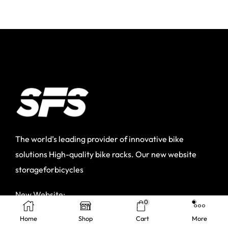
The world’s leading provider of innovative bike
solutions High-quality bike racks. Our new website
storageforbicycles
New Website:
0
https://storageforsports.com
Home
Shop
Cart
More