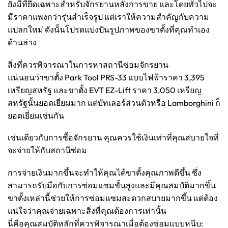
ยังมีที่ยึดเฉพาะสำหรับจักรยานหลังการขาย และโดยทั่วไปจะ
มีราคาแพงกว่ารุ่นสำเร็จรูป แต่เราให้ความสำคัญกับความ
แปลกใหม่ ดังนั้นโปรดแบ่งปันรูปภาพของขาตั้งที่คุณทำเอง
ด้านล่าง
สิ่งที่ควรพิจารณาในการหาสถานีซ่อมจักรยาน
แน่นอนว่าขาตั้ง Park Tool PRS-33 แบบไฟฟ้าราคา 3,395
เหรียญสหรัฐ และขาตั้ง EVT EZ-Lift ราคา 3,050 เหรียญ
สหรัฐนั้นยอดเยี่ยมมาก แต่บัทเลอร์ส่วนตัวหรือ Lamborghini ก็
ยอดเยี่ยมเช่นกัน
เช่นเดียวกับการซื้อจักรยาน คุณควรใช้เงินเท่าที่คุณสบายใจที่
จะจ่ายให้กับสถานีซ่อม
การจ่ายเงินมากขึ้นจะทำให้คุณได้ขาตั้งคุณภาพดีขึ้น ซึ่ง
สามารถรับมือกับการซ่อมแซมขั้นสูงและมีคุณสมบัติมากขึ้น
ขาตั้งเหล่านี้ช่วยให้การซ่อมแซมสะดวกสบายมากขึ้น แต่ต้อง
แน่ใจว่าคุณจ่ายเฉพาะสิ่งที่คุณต้องการเท่านั้น
นี่คือคุณสมบัติหลักที่ควรพิจารณาเมื่อต้องซ่อมแบบหนีบ: