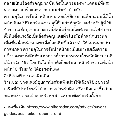
กลายเป็นเรื่องสำคัญมากขึ้น ดังนั้นควรมองหาแคลมป์ที่ผสม
ผสานความเร็วและความแม่นยำเข้าด้วยกัน
ความจุในการรับน้ำหนัก: หากคุณใช้จักรยานเสือหมอบที่มีน้ำ
หนักเพียง 7 กิโลกรัม ความจุนี้ก็ไม่สำคัญนัก แต่สำหรับผู้ที่ใช้
จักรยานเสือภูเขาแบบดาวน์ฮิลล์หรือแม้แต่จักรยานไฟฟ้า ขา
ตั้งที่แข็งแรงถือเป็นสิ่งสำคัญ โดยทั่วไป เมื่อน้ำหนักบรรทุก
เพิ่มขึ้น น้ำหนักของขาตั้งก็จะเพิ่มขึ้นด้วย ทำให้ไม่เหมาะกับ
การพกพา ความจุในการรับน้ำหนักยังเป็นเบาะแสถึงความ
แข็งของขาตั้งอีกด้วย หากขาตั้งสามารถรับน้ำหนักจักรยานที่
มีน้ำหนัก 45 กิโลกรัมได้ดี ขาตั้งก็จะรับน้ำหนักจักรยานที่มีน้ำ
หนัก 10 กิโลกรัมได้อย่างมั่นคง
สิ่งที่ต้องพิจารณาเพิ่มเติม
ร้านซ่อมบางแห่งมีอุปกรณ์เสริมเพิ่มเติมให้เลือกใช้ อุปกรณ์
เสริมที่มีประโยชน์ ได้แก่ ถาดสำหรับติดเครื่องมือและชิ้นส่วน
ขนาดเล็ก กระเป๋าสำหรับพกพา และขาตั้งสำหรับตั้งล้อ
อ่านเพิ่มเติม
https://www.bikeradar.com/advice/buyers-
guides/best-bike-repair-stand