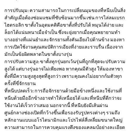
การปรับมุม: ความสามารถในการเปลี่ยนมุมของที่หนีบเป็นสิ่ง
สำคัญเมื่อต้องซ่อมแซมที่ซับซ้อนมากขึ้น เช่น การไล่ลมเบรก
ไฮดรอลิก ขาตั้งในอุดมคติคือขาตั้งที่ปรับได้ หมุนได้ง่าย และ
ล็อกได้แน่นหนาเมื่อจำเป็น ซึ่งจะยุ่งยากเมื่อคุณพยายามทำ
บางอย่างที่แม่นยำและจักรยานทั้งคันเอียงไปด้านข้าง มองหา
การเปิดใช้งานคุณสมบัติการเอียงที่ง่ายและราบรื่น เนื่องจาก
มักเป็นข้อผิดพลาดในขาตั้งบางรุ่น
การปรับความสูง: ขาตั้งทุกรุ่นยกเว้นรุ่นที่ถูกที่สุดจะปรับความ
สูงได้ แต่บางรุ่นอาจไม่เพียงพอ หากคุณมีตัวสูง ให้มองหาขา
ตั้งที่มีความสูงสูงสุดที่สูงกว่า เพราะคุณคงไม่อยากก้มตัวทุก
ครั้งที่ขี่จักรยาน
ที่หนีบปลดเร็ว: การถือจักรยานด้วยมือข้างหนึ่งและใช้งานที่
หนีบด้วยมืออีกข้างอาจทำให้เหนื่อยได้ และที่หนีบที่ดีกว่าจะ
ใช้งานได้เร็วกว่าเสมอ นอกจากนี้ ที่หนีบยังมีเส้นผ่าน
ศูนย์กลางช่องเปิดที่กว้างขึ้นเพื่อรองรับรูปทรงต่างๆ รวมถึง
หลักอานแบบแอโรไดนามิกและโปรไฟล์สี่เหลี่ยมขนาดใหญ่
ความสามารถในการควบคุมแรงตึงของแคลมป์อย่างละเอียด