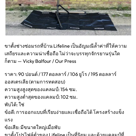
ขาตั้งช่างซ่อมรถที่บ้าน Lifeline เป็นอัญมณีล้ำค่าที่ให้ความ
เสถียรและความน่าเชื่อถือ ไม่ว่าจะบรรทุกจักรยานรุ่นใด
ก็ตาม — Vicky Balfour / Our Press
ราคา: 90 ปอนด์ / 177 ดอลลาร์ / 106 ยูโร / 195 ดอลลาร์
ออสเตรเลีย (ตามการทดสอบ)
ความสูงสูงสุดของแคลมป์: 154 ซม.
ความสูงต่ำสุดของแคลมป์: 102 ซม.
พับได้: ใช่
ข้อดี: การออกแบบที่เรียบง่ายและเชื่อถือได้ โครงสร้างแข็ง
แรง
ข้อเสีย: มีขนาดใหญ่เมื่อพับ
ขาตั้งโปรไฟล์ต่ำของ Lifeline เป็นที่นิยม และด้วยแคลมป์ที่