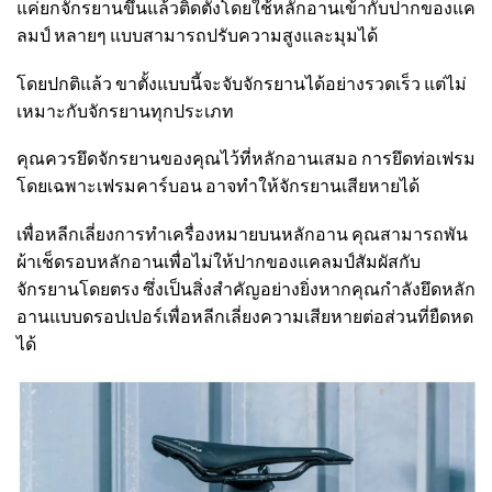
แค่ยกจักรยานขึ้นแล้วติดตั้งโดยใช้หลักอานเข้ากับปากของแค
ลมป์ หลายๆ แบบสามารถปรับความสูงและมุมได้
โดยปกติแล้ว ขาตั้งแบบนี้จะจับจักรยานได้อย่างรวดเร็ว แต่ไม่
เหมาะกับจักรยานทุกประเภท
คุณควรยึดจักรยานของคุณไว้ที่หลักอานเสมอ การยึดท่อเฟรม
โดยเฉพาะเฟรมคาร์บอน อาจทำให้จักรยานเสียหายได้
เพื่อหลีกเลี่ยงการทำเครื่องหมายบนหลักอาน คุณสามารถพัน
ผ้าเช็ดรอบหลักอานเพื่อไม่ให้ปากของแคลมป์สัมผัสกับ
จักรยานโดยตรง ซึ่งเป็นสิ่งสำคัญอย่างยิ่งหากคุณกำลังยึดหลัก
อานแบบดรอปเปอร์เพื่อหลีกเลี่ยงความเสียหายต่อส่วนที่ยืดหด
ได้