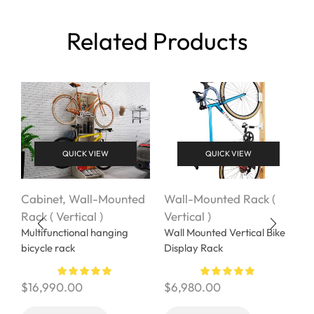
Related Products
QUICK VIEW
QUICK VIEW
Cabinet
,
Wall-Mounted
Wall-Mounted Rack (
W
Rack ( Vertical )
Vertical )
V
Multifunctional hanging
Wall Mounted Vertical Bike
bicycle rack
Display Rack
$
$
16,990.00
$
6,980.00