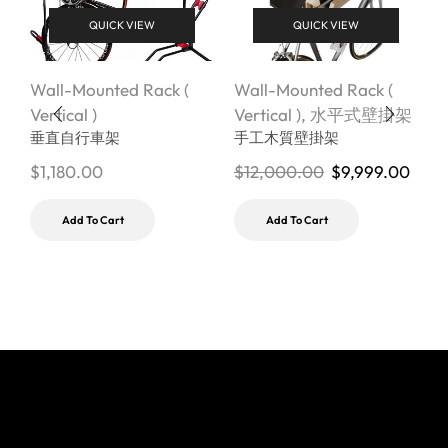
QUICK VIEW
QUICK VIEW
Wall-Mounted Rack (
Wall-Mounted Rack (
W
Vertical )
Vertical )
,
水平式壁掛架
V
垂直自行車架
手工木質壁掛架
$
1,180.00
$
12,000.00
$
9,999.00
$
Add To Cart
Add To Cart