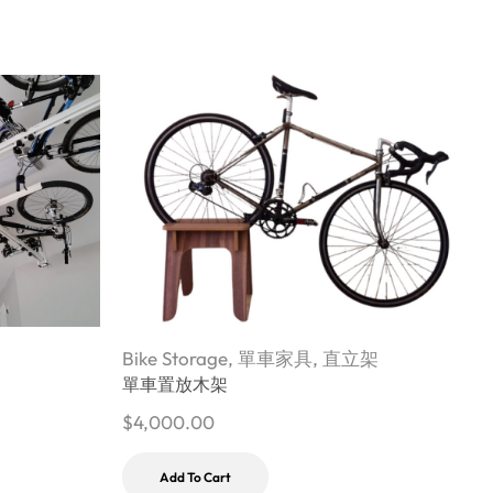
Bike Storage
,
單車家具
,
直立架
B
單車置放木架
$
4,000.00
$
Add To Cart