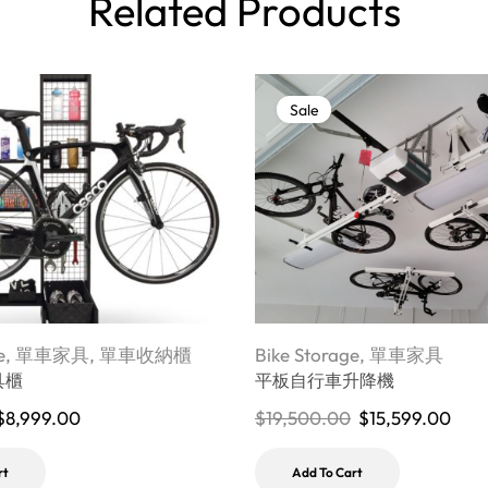
Related Products
Sale
e
,
單車家具
,
單車收納櫃
Bike Storage
,
單車家具
具櫃
平板自行車升降機
$
8,999.00
$
19,500.00
$
15,599.00
rt
Add To Cart