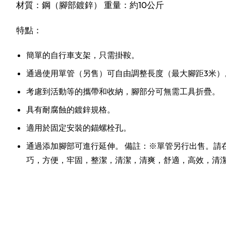
材質：鋼（腳部鍍鋅） 重量：約10公斤
特點：
簡單的自行車支架，只需掛鞍。
通過使用單管（另售）可自由調整長度（最大腳距3米）
考慮到活動等的攜帶和收納，腳部分可無需工具折疊。
具有耐腐蝕的鍍鋅規格。
適用於固定安裝的錨螺栓孔。
通過添加腳部可進行延伸。 備註：※單管另行出售。請
巧，方便，牢固，整潔，清潔，清爽，舒適，高效，清潔 