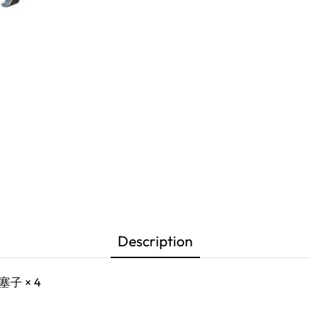
Description
塞子 × 4