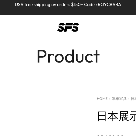
Full refund on any products!
Full refund on any products!
USA free shipping on orders $150+ Code : ROYCBABA
USA free shipping on orders $150+ Code : ROYCBABA
Product
HOME
單車家具
日
日本展