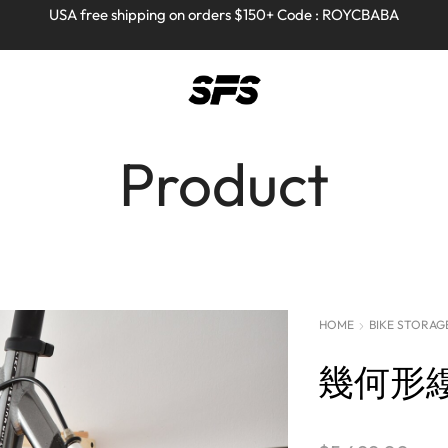
Full refund on any products!
Full refund on any products!
USA free shipping on orders $150+ Code : ROYCBABA
USA free shipping on orders $150+ Code : ROYCBABA
Product
HOME
BIKE STORAG
幾何形