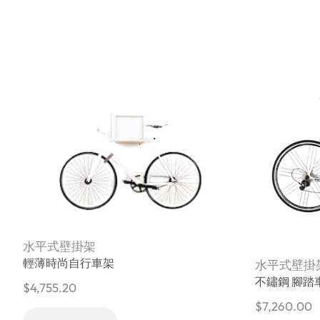
水平式壁掛架
輕薄時尚自行車架
水平式壁掛
不鏽鋼 腳踏
$
4,755.20
$
7,260.00