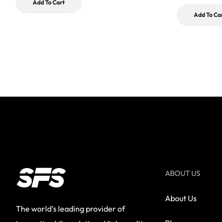
Add To Cart
Add To Ca
ABOUT US
About Us
The world’s leading provider of