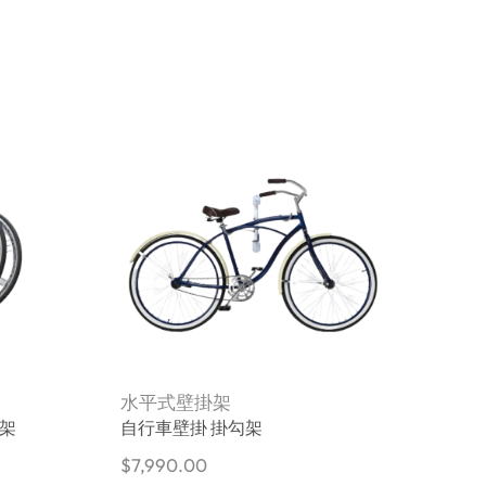
水平式壁掛架
W
支架
自行車壁掛 掛勾架
$
7,990.00