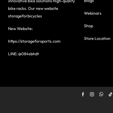
Blogs
innovative bike solutions High-quality
bike racks. Our new website
Webinars
storageforbicycles
Shop
New Website:
Store Location
https://storageforsports.com
LINE: @084sbhdt