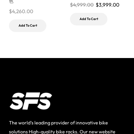
色
$
4,999.00
$
3,999.00
$
$
4,260.00
Add To Cart
Add To Cart
The world’s leading provider of innovative bike
solutions High-quality bike racks. Our new website