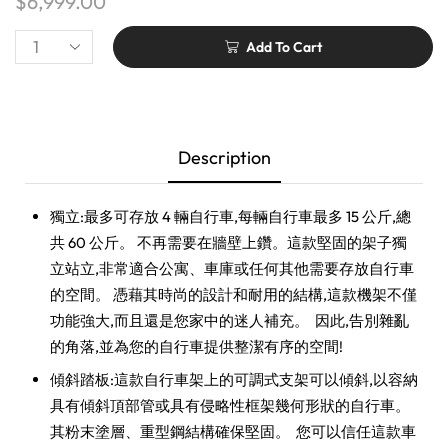
$
6,999.00
Add To Cart
Description
獨立:最多可存放 4 輛自行車,每輛自行車最多 15 公斤,總
共 60 公斤。
不再需要在牆壁上鑽。
這款堅固的架子獨
立站立,非常適合公寓、車庫或任何其他需要存放自行車
的空間。 憑藉其時尚的設計和耐用的結構,這款機架不僅
功能強大,而且還是您家中的迷人補充。 ​ 因此,告別雜亂
的角落,並為您的自行車提供整潔有序的空間! ​
傾斜踏板:這款自行車架上的可調式支架可以傾斜,以容納
具有傾斜頂部管或具有侵略性框架幾何形狀的自行車。
其粉末塗層、重型鋼結構確保堅固。 ​ 您可以信任這款車