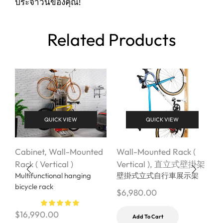
ประจำวันของคุณ!
Related Products
QUICK VIEW
QUICK VIEW
Cabinet
,
Wall-Mounted
Wall-Mounted Rack (
W
Rack ( Vertical )
Vertical )
,
直立式壁掛架
V
Multifunctional hanging
壁掛式立式自行車展示架
S
bicycle rack
U
$
6,980.00
$
16,990.00
$
Add To Cart