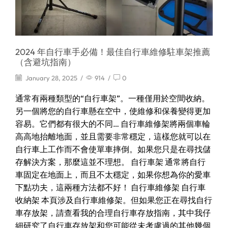
2024 年自行車手必備！最佳自行車維修駐車架推薦
（含避坑指南）
January 28, 2025
/
914
/
0
通常有兩種類型的“自行車架”。一種僅用於空間收納。
另一個將您的自行車懸在空中，使維修和保養變得更加
容易。它們都有很大的不同… 自行車維修架將兩個車輪
高高地抬離地面，並且需要非常穩定，這樣您就可以在
自行車上工作而不會使單車摔倒。如果您只是在尋找儲
存解決方案，那麼這並不理想。 自行車架 通常將自行
車固定在地面上，而且不太穩定，如果你想為你的愛車
下點功夫，這兩種方法都不好！ 自行車維修架 自行車
收納架 本頁涉及自行車維修架。但如果您正在尋找自行
車存放架，請查看我的合理自行車存放指南，其中我仔
細研究了自行車存放架和您可能從未考慮過的其他幾個