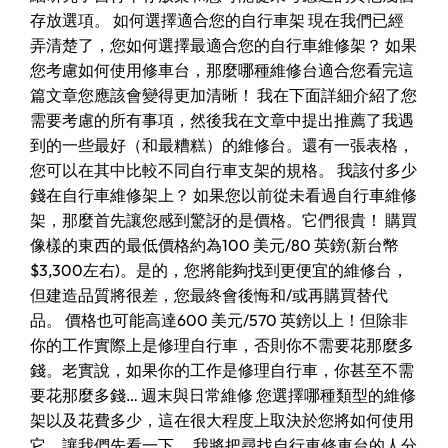
存放選項。 如何選擇適合您的自行車架 現在我們已經
弄清楚了，您如何選擇最適合您的自行車維修架？ 如果
您考慮如何使用修車台，那麼哪種維修台適合您看完這
篇文章您應該會變得更加清晰！ 我在下面詳細介紹了您
需要考慮的所有事項，然後我在文章中提出推薦了我遇
到的一些最好（和最糟糕）的維修台。還有一張表格，
您可以在其中比較不同自行車支架的規格。 我該付多少
錢在自行車維修架上？ 如果您以前從未看過自行車維修
架，那麼首先讓您感到驚訝的是價格。它們很貴！ 購買
像樣的東西的最低價格約為100 美元/80 英鎊(新台幣
$3,300左右)。是的，您將能夠找到更便宜的維修台，
但建造品質將很差，您最終會後悔和/或再購買替代
品。 價格也可能高達600 美元/570 英鎊以上！但除非
你的工作實際上是修理自行車，否則你不需要花那麼多
錢。老實說，如果你的工作是修理自行車，你甚至不需
要花那麼多錢… 週末與日常維修 您選擇哪種類型的維修
架以及花費多少，這在很大程度上取決於您將如何使用
它。讓我們先看一下。 我將把尋找自行車修車台的人分