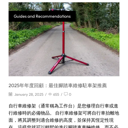
Guides and Recommendations
2025年年度回顧：最佳腳踏車維修駐車架推薦
January 28, 2025
/
655
/
0
自行車維修架（通常稱為工作台）是您修理自行車或進
行維修時的必備物品。 自行車維修架可將自行車抬離地
面，將其調整到適合維修的高度，並保持其恆定性現
在，這樣您就可以輕鬆的進行腳踏車車輛維修，而不必