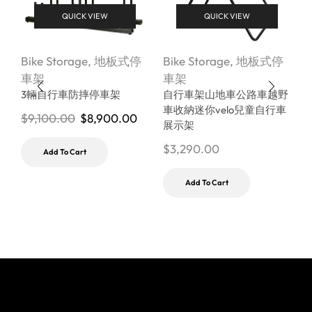
QUICK VIEW
QUICK VIEW
Bike Storage
,
地板式停
Bike Storage
,
地板式停
B
車架
車架
3輛自行車防摔停車架
自行車架山地車公路車越野
車收納迷你velo兒童自行車
$
9,100.00
$
8,900.00
展示架
$
3,290.00
$
Add To Cart
Add To Cart